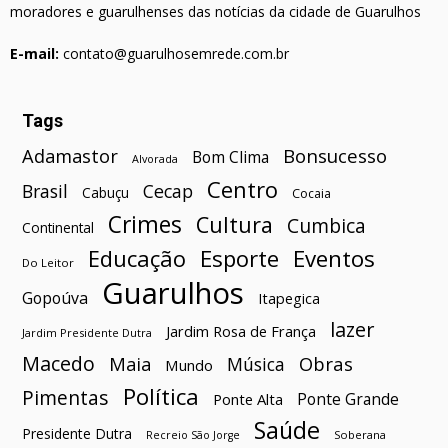
moradores e guarulhenses das notícias da cidade de Guarulhos
E-mail:
contato@guarulhosemrede.com.br
Tags
Bonsucesso
Adamastor
Bom Clima
Alvorada
Centro
Brasil
Cecap
Cabuçu
Cocaia
Crimes
Cultura
Cumbica
Continental
Esporte
Eventos
Educação
Do Leitor
Guarulhos
Gopoúva
Itapegica
lazer
Jardim Rosa de França
Jardim Presidente Dutra
Macedo
Maia
Obras
Música
Mundo
Política
Pimentas
Ponte Grande
Ponte Alta
Saúde
Presidente Dutra
Soberana
Recreio São Jorge