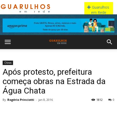
Obras
Após protesto, prefeitura
começa obras na Estrada da
Água Chata
By
Rogério Princiotti
-
jan 8, 2016
1812
0