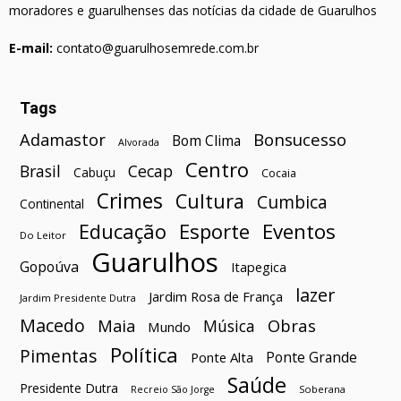
moradores e guarulhenses das notícias da cidade de Guarulhos
E-mail:
contato@guarulhosemrede.com.br
Tags
Bonsucesso
Adamastor
Bom Clima
Alvorada
Centro
Brasil
Cecap
Cabuçu
Cocaia
Crimes
Cultura
Cumbica
Continental
Esporte
Eventos
Educação
Do Leitor
Guarulhos
Gopoúva
Itapegica
lazer
Jardim Rosa de França
Jardim Presidente Dutra
Macedo
Maia
Obras
Música
Mundo
Política
Pimentas
Ponte Grande
Ponte Alta
Saúde
Presidente Dutra
Soberana
Recreio São Jorge