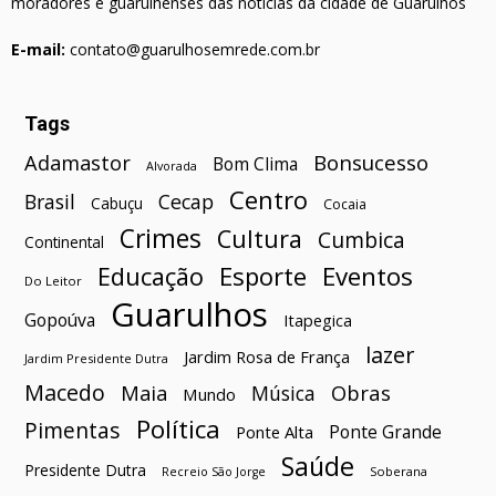
moradores e guarulhenses das notícias da cidade de Guarulhos
E-mail:
contato@guarulhosemrede.com.br
Tags
Bonsucesso
Adamastor
Bom Clima
Alvorada
Centro
Brasil
Cecap
Cabuçu
Cocaia
Crimes
Cultura
Cumbica
Continental
Esporte
Eventos
Educação
Do Leitor
Guarulhos
Gopoúva
Itapegica
lazer
Jardim Rosa de França
Jardim Presidente Dutra
Macedo
Maia
Obras
Música
Mundo
Política
Pimentas
Ponte Grande
Ponte Alta
Saúde
Presidente Dutra
Soberana
Recreio São Jorge