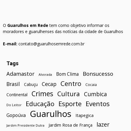
O
Guarulhos em Rede
tem como objetivo informar os
moradores e guarulhenses das notícias da cidade de Guarulhos
E-mail:
contato@guarulhosemrede.com.br
Tags
Bonsucesso
Adamastor
Bom Clima
Alvorada
Centro
Brasil
Cecap
Cabuçu
Cocaia
Crimes
Cultura
Cumbica
Continental
Esporte
Eventos
Educação
Do Leitor
Guarulhos
Gopoúva
Itapegica
lazer
Jardim Rosa de França
Jardim Presidente Dutra