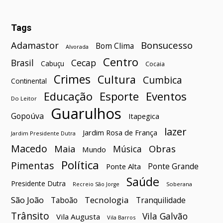
Tags
Bonsucesso
Adamastor
Bom Clima
Alvorada
Centro
Brasil
Cecap
Cabuçu
Cocaia
Crimes
Cultura
Cumbica
Continental
Esporte
Eventos
Educação
Do Leitor
Guarulhos
Gopoúva
Itapegica
lazer
Jardim Rosa de França
Jardim Presidente Dutra
Macedo
Maia
Obras
Música
Mundo
Política
Pimentas
Ponte Grande
Ponte Alta
Saúde
Presidente Dutra
Soberana
Recreio São Jorge
São João
Tecnologia
Taboão
Tranquilidade
Trânsito
Vila Galvão
Vila Augusta
Vila Barros