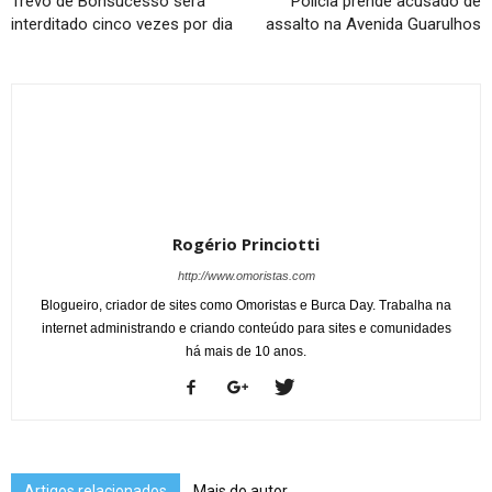
Trevo de Bonsucesso será
Polícia prende acusado de
interditado cinco vezes por dia
assalto na Avenida Guarulhos
Rogério Princiotti
http://www.omoristas.com
Blogueiro, criador de sites como Omoristas e Burca Day. Trabalha na
internet administrando e criando conteúdo para sites e comunidades
há mais de 10 anos.
Artigos relacionados
Mais do autor