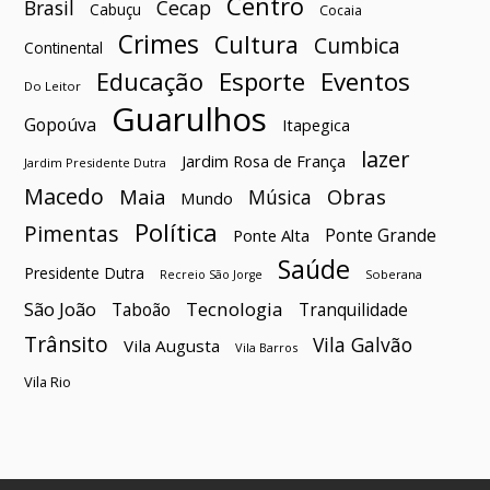
Centro
Brasil
Cecap
Cabuçu
Cocaia
Crimes
Cultura
Cumbica
Continental
Esporte
Eventos
Educação
Do Leitor
Guarulhos
Gopoúva
Itapegica
lazer
Jardim Rosa de França
Jardim Presidente Dutra
Macedo
Maia
Obras
Música
Mundo
Política
Pimentas
Ponte Grande
Ponte Alta
Saúde
Presidente Dutra
Soberana
Recreio São Jorge
São João
Tecnologia
Taboão
Tranquilidade
Trânsito
Vila Galvão
Vila Augusta
Vila Barros
Vila Rio