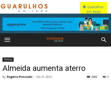
Política
Almeida aumenta aterro
By
Rogério Princiotti
-
fev 21, 2015
2692
0