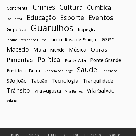
Crimes
Cultura
Cumbica
Continental
Esporte
Eventos
Educação
Do Leitor
Guarulhos
Gopoúva
Itapegica
lazer
Jardim Rosa de França
Jardim Presidente Dutra
Macedo
Maia
Obras
Música
Mundo
Política
Pimentas
Ponte Grande
Ponte Alta
Saúde
Presidente Dutra
Soberana
Recreio São Jorge
São João
Tecnologia
Taboão
Tranquilidade
Trânsito
Vila Galvão
Vila Augusta
Vila Barros
Vila Rio
Brasil
Crimes
Cultura
Do Leitor
Educação
Esporte