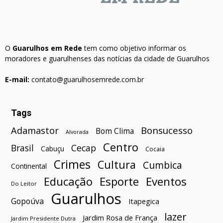
O
Guarulhos em Rede
tem como objetivo informar os
moradores e guarulhenses das notícias da cidade de Guarulhos
E-mail:
contato@guarulhosemrede.com.br
Tags
Bonsucesso
Adamastor
Bom Clima
Alvorada
Centro
Brasil
Cecap
Cabuçu
Cocaia
Crimes
Cultura
Cumbica
Continental
Esporte
Eventos
Educação
Do Leitor
Guarulhos
Gopoúva
Itapegica
lazer
Jardim Rosa de França
Jardim Presidente Dutra