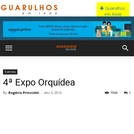
Eventos
4ª Expo Orquídea
By
Rogério Princiotti
-
dez 5, 2016
1966
0