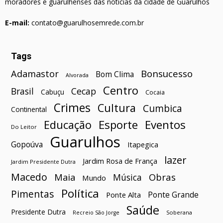
moradores e guarulhenses das notícias da cidade de Guarulhos
E-mail:
contato@guarulhosemrede.com.br
Tags
Bonsucesso
Adamastor
Bom Clima
Alvorada
Centro
Brasil
Cecap
Cabuçu
Cocaia
Crimes
Cultura
Cumbica
Continental
Esporte
Eventos
Educação
Do Leitor
Guarulhos
Gopoúva
Itapegica
lazer
Jardim Rosa de França
Jardim Presidente Dutra
Macedo
Maia
Obras
Música
Mundo
Política
Pimentas
Ponte Grande
Ponte Alta
Saúde
Presidente Dutra
Soberana
Recreio São Jorge