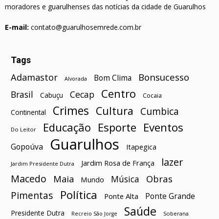
moradores e guarulhenses das notícias da cidade de Guarulhos
E-mail:
contato@guarulhosemrede.com.br
Tags
Bonsucesso
Adamastor
Bom Clima
Alvorada
Centro
Brasil
Cecap
Cabuçu
Cocaia
Crimes
Cultura
Cumbica
Continental
Esporte
Eventos
Educação
Do Leitor
Guarulhos
Gopoúva
Itapegica
lazer
Jardim Rosa de França
Jardim Presidente Dutra
Macedo
Maia
Obras
Música
Mundo
Política
Pimentas
Ponte Grande
Ponte Alta
Saúde
Presidente Dutra
Soberana
Recreio São Jorge