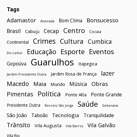
Tags
Bonsucesso
Adamastor
Bom Clima
Alvorada
Centro
Brasil
Cecap
Cabuçu
Cocaia
Crimes
Cultura
Cumbica
Continental
Esporte
Eventos
Educação
Do Leitor
Guarulhos
Gopoúva
Itapegica
lazer
Jardim Rosa de França
Jardim Presidente Dutra
Macedo
Maia
Obras
Música
Mundo
Política
Pimentas
Ponte Grande
Ponte Alta
Saúde
Presidente Dutra
Soberana
Recreio São Jorge
São João
Tecnologia
Taboão
Tranquilidade
Trânsito
Vila Galvão
Vila Augusta
Vila Barros
Vila Rio