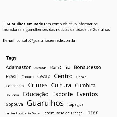
O
Guarulhos em Rede
tem como objetivo informar os
moradores e guarulhenses das notícias da cidade de Guarulhos
E-mail:
contato@guarulhosemrede.com.br
Tags
Bonsucesso
Adamastor
Bom Clima
Alvorada
Centro
Brasil
Cecap
Cabuçu
Cocaia
Crimes
Cultura
Cumbica
Continental
Esporte
Eventos
Educação
Do Leitor
Guarulhos
Gopoúva
Itapegica
lazer
Jardim Rosa de França
Jardim Presidente Dutra