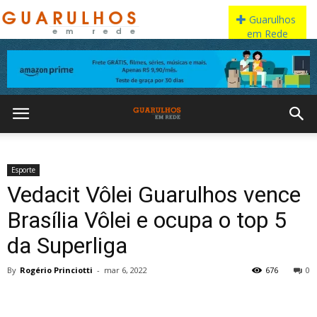
Esporte
Vedacit Vôlei Guarulhos vence
Brasília Vôlei e ocupa o top 5
da Superliga
By
Rogério Princiotti
-
mar 6, 2022
676
0