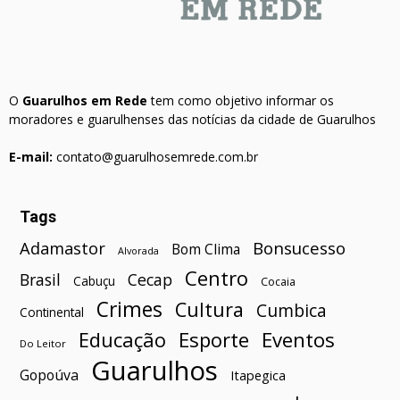
O
Guarulhos em Rede
tem como objetivo informar os
moradores e guarulhenses das notícias da cidade de Guarulhos
E-mail:
contato@guarulhosemrede.com.br
Tags
Bonsucesso
Adamastor
Bom Clima
Alvorada
Centro
Brasil
Cecap
Cabuçu
Cocaia
Crimes
Cultura
Cumbica
Continental
Esporte
Eventos
Educação
Do Leitor
Guarulhos
Gopoúva
Itapegica