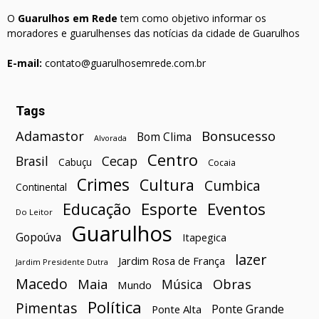
O
Guarulhos em Rede
tem como objetivo informar os
moradores e guarulhenses das notícias da cidade de Guarulhos
E-mail:
contato@guarulhosemrede.com.br
Tags
Bonsucesso
Adamastor
Bom Clima
Alvorada
Centro
Brasil
Cecap
Cabuçu
Cocaia
Crimes
Cultura
Cumbica
Continental
Esporte
Eventos
Educação
Do Leitor
Guarulhos
Gopoúva
Itapegica
lazer
Jardim Rosa de França
Jardim Presidente Dutra
Macedo
Maia
Obras
Música
Mundo
Política
Pimentas
Ponte Grande
Ponte Alta