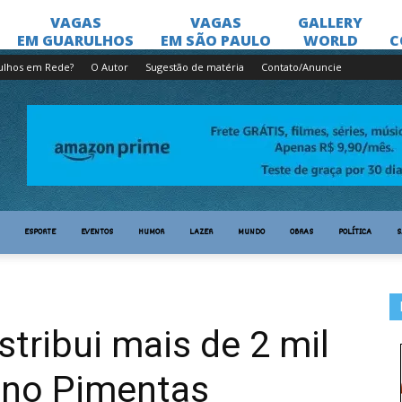
ulhos em Rede?
O Autor
Sugestão de matéria
Contato/Anuncie
ESPORTE
EVENTOS
HUMOR
LAZER
MUNDO
OBRAS
POLÍTICA
S
istribui mais de 2 mil
 no Pimentas