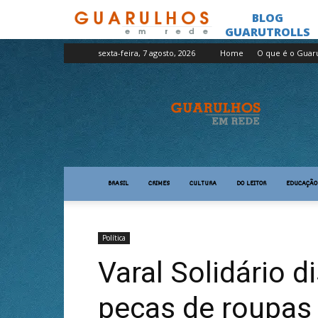
sexta-feira, 7 agosto, 2026
Home
O que é o Guar
Guarulhos
em
Rede
BRASIL
CRIMES
CULTURA
DO LEITOR
EDUCAÇÃO
Política
Varal Solidário d
peças de roupas