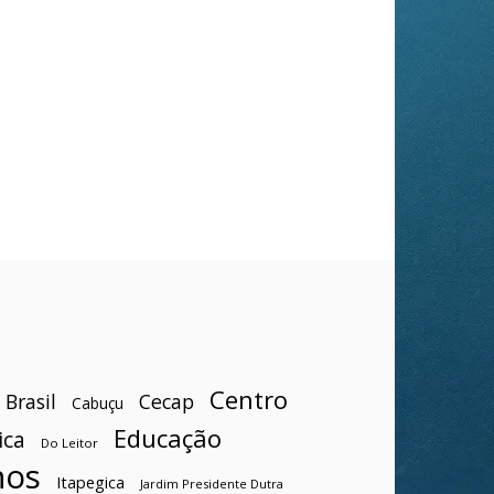
Centro
Brasil
Cecap
Cabuçu
Educação
ica
Do Leitor
hos
Itapegica
Jardim Presidente Dutra