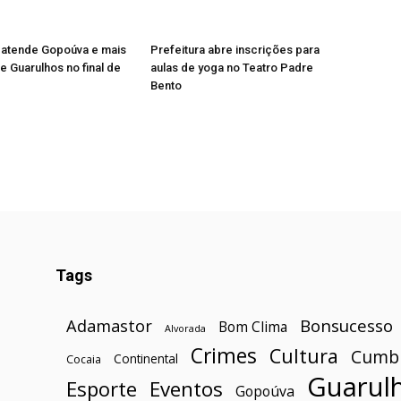
 atende Gopoúva e mais
Prefeitura abre inscrições para
e Guarulhos no final de
aulas de yoga no Teatro Padre
Bento
Tags
Bonsucesso
Adamastor
Bom Clima
Alvorada
Crimes
Cultura
Cumb
Continental
Cocaia
Guarul
Esporte
Eventos
Gopoúva