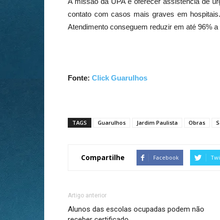
A missão da UPA é oferecer assistência de ur
contato com casos mais graves em hospitais.
Atendimento conseguem reduzir em até 96% a n
Fonte:
Click Guarulhos
TAGS
Guarulhos
Jardim Paulista
Obras
S
Compartilhe
Facebook
Twi
Artigo anterior
Alunos das escolas ocupadas podem não
receber certificado