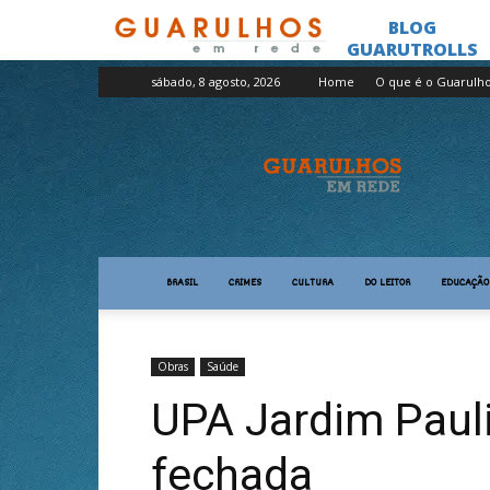
sábado, 8 agosto, 2026
Home
O que é o Guarulh
Guarulhos
em
Rede
BRASIL
CRIMES
CULTURA
DO LEITOR
EDUCAÇÃO
Obras
Saúde
UPA Jardim Paul
fechada