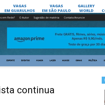
os em Rede?
O Autor
Sugestão de matéria
Contato/Anuncie
ESPORTE
EVENTOS
HUMOR
LAZER
MUNDO
OBRAS
POLÍTICA
S
ista continua