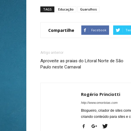
TAGS
Educação
Guarulhos
Compartilhe
Facebook
Twi
Artigo anterior
Aproveite as praias do Litoral Norte de São
Paulo neste Carnaval
Rogério Princiotti
http://www.omoristas.com
Blogueiro, criador de sites co
criando conteúdo para sites e