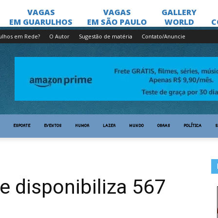
ulhos em Rede?
O Autor
Sugestão de matéria
Contato/Anuncie
ESPORTE
EVENTOS
HUMOR
LAZER
MUNDO
OBRAS
POLÍTICA
S
 disponibiliza 567