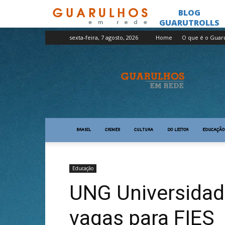
sexta-feira, 7 agosto, 2026
Home
O que é o Guar
Guarulhos
em
Rede
BRASIL
CRIMES
CULTURA
DO LEITOR
EDUCAÇÃO
Educação
UNG Universidade
vagas para FIES