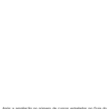
Após a ampliação no número de cursos estrelados no Guia do