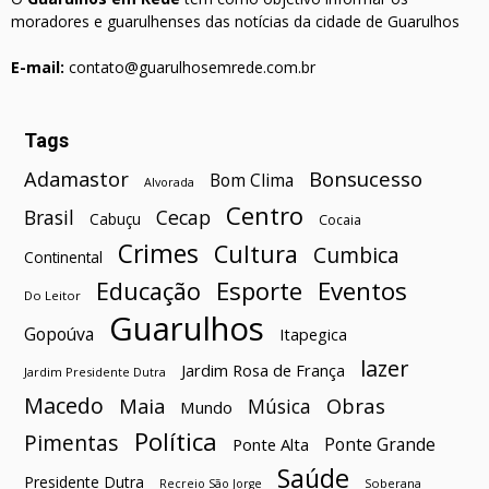
moradores e guarulhenses das notícias da cidade de Guarulhos
E-mail:
contato@guarulhosemrede.com.br
Tags
Bonsucesso
Adamastor
Bom Clima
Alvorada
Centro
Brasil
Cecap
Cabuçu
Cocaia
Crimes
Cultura
Cumbica
Continental
Esporte
Eventos
Educação
Do Leitor
Guarulhos
Gopoúva
Itapegica
lazer
Jardim Rosa de França
Jardim Presidente Dutra
Macedo
Maia
Obras
Música
Mundo
Política
Pimentas
Ponte Grande
Ponte Alta
Saúde
Presidente Dutra
Soberana
Recreio São Jorge