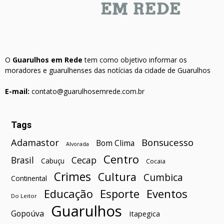
O
Guarulhos em Rede
tem como objetivo informar os
moradores e guarulhenses das notícias da cidade de Guarulhos
E-mail:
contato@guarulhosemrede.com.br
Tags
Bonsucesso
Adamastor
Bom Clima
Alvorada
Centro
Brasil
Cecap
Cabuçu
Cocaia
Crimes
Cultura
Cumbica
Continental
Esporte
Eventos
Educação
Do Leitor
Guarulhos
Gopoúva
Itapegica