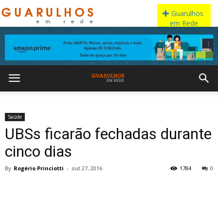
Saúde
UBSs ficarão fechadas durante
cinco dias
By
Rogério Princiotti
-
out 27, 2016
1784
0