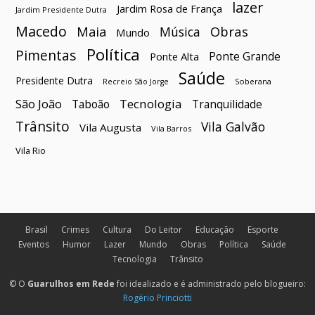
lazer
Jardim Rosa de França
Jardim Presidente Dutra
Macedo
Maia
Obras
Música
Mundo
Política
Pimentas
Ponte Grande
Ponte Alta
Saúde
Presidente Dutra
Soberana
Recreio São Jorge
São João
Tecnologia
Taboão
Tranquilidade
Trânsito
Vila Galvão
Vila Augusta
Vila Barros
Vila Rio
Brasil
Crimes
Cultura
Do Leitor
Educação
Esporte
Eventos
Humor
Lazer
Mundo
Obras
Política
Saúde
Tecnologia
Trânsito
© O
Guarulhos em Rede
foi idealizado e é administrado pelo blogueiro:
Rogério Princiotti