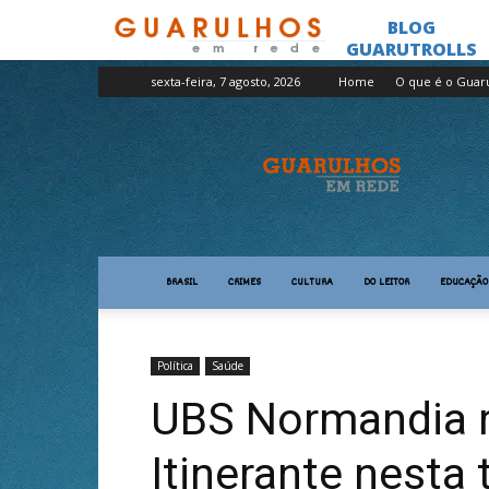
sexta-feira, 7 agosto, 2026
Home
O que é o Guar
Guarulhos
em
Rede
BRASIL
CRIMES
CULTURA
DO LEITOR
EDUCAÇÃO
Política
Saúde
UBS Normandia r
Itinerante nesta 