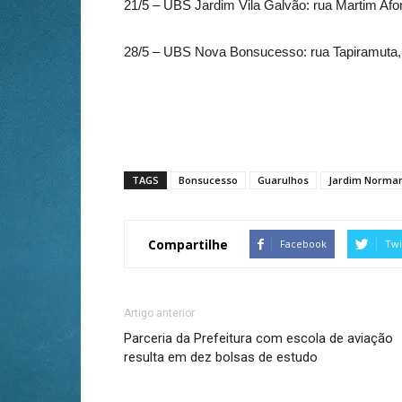
21/5 – UBS Jardim Vila Galvão: rua Martim Afo
28/5 – UBS Nova Bonsucesso: rua Tapiramuta,
TAGS
Bonsucesso
Guarulhos
Jardim Norma
Compartilhe
Facebook
Twi
Artigo anterior
Parceria da Prefeitura com escola de aviação
resulta em dez bolsas de estudo