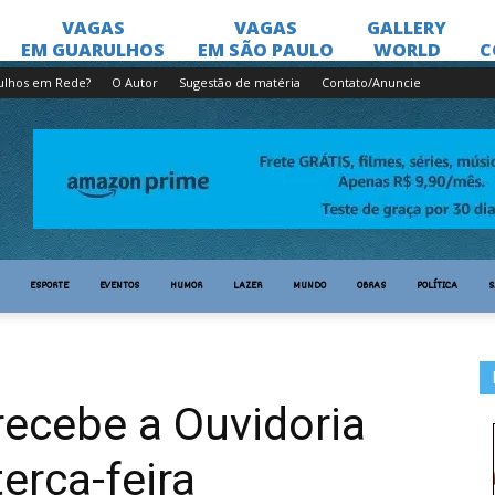
ulhos em Rede?
O Autor
Sugestão de matéria
Contato/Anuncie
ESPORTE
EVENTOS
HUMOR
LAZER
MUNDO
OBRAS
POLÍTICA
S
ecebe a Ouvidoria
terça-feira