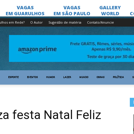
ulhos em Rede?
O Autor
Sugestão de matéria
Contato/Anuncie
ESPORTE
EVENTOS
HUMOR
LAZER
MUNDO
OBRAS
POLÍTICA
S
a festa Natal Feliz