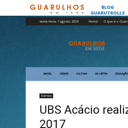
sexta-feira, 7 agosto, 2026
Home
O que é o Guar
Guarulhos
em
Rede
BRASIL
CRIMES
CULTURA
DO LEITOR
EDUCAÇÃO
Eventos
UBS Acácio realiz
2017