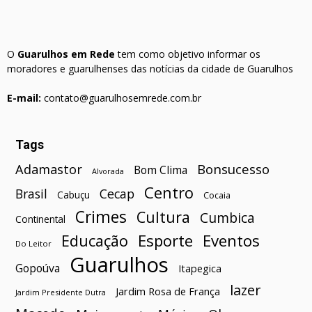
O
Guarulhos em Rede
tem como objetivo informar os
moradores e guarulhenses das notícias da cidade de Guarulhos
E-mail:
contato@guarulhosemrede.com.br
Tags
Bonsucesso
Adamastor
Bom Clima
Alvorada
Centro
Brasil
Cecap
Cabuçu
Cocaia
Crimes
Cultura
Cumbica
Continental
Esporte
Eventos
Educação
Do Leitor
Guarulhos
Gopoúva
Itapegica
lazer
Jardim Rosa de França
Jardim Presidente Dutra