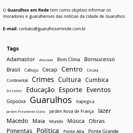
O
Guarulhos em Rede
tem como objetivo informar os
moradores e guarulhenses das notícias da cidade de Guarulhos
E-mail:
contato@guarulhosemrede.com.br
Tags
Bonsucesso
Adamastor
Bom Clima
Alvorada
Centro
Brasil
Cecap
Cabuçu
Cocaia
Crimes
Cultura
Cumbica
Continental
Esporte
Eventos
Educação
Do Leitor
Guarulhos
Gopoúva
Itapegica
lazer
Jardim Rosa de França
Jardim Presidente Dutra
Macedo
Maia
Obras
Música
Mundo
Política
Pimentas
Ponte Grande
Ponte Alta