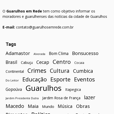
O
Guarulhos em Rede
tem como objetivo informar os
moradores e guarulhenses das notícias da cidade de Guarulhos
E-mail:
contato@guarulhosemrede.com.br
Tags
Bonsucesso
Adamastor
Bom Clima
Alvorada
Centro
Brasil
Cecap
Cabuçu
Cocaia
Crimes
Cultura
Cumbica
Continental
Esporte
Eventos
Educação
Do Leitor
Guarulhos
Gopoúva
Itapegica
lazer
Jardim Rosa de França
Jardim Presidente Dutra
Macedo
Maia
Obras
Música
Mundo