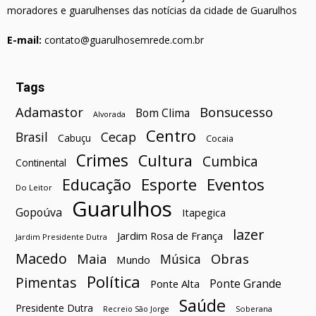
moradores e guarulhenses das notícias da cidade de Guarulhos
E-mail:
contato@guarulhosemrede.com.br
Tags
Bonsucesso
Adamastor
Bom Clima
Alvorada
Centro
Brasil
Cecap
Cabuçu
Cocaia
Crimes
Cultura
Cumbica
Continental
Esporte
Eventos
Educação
Do Leitor
Guarulhos
Gopoúva
Itapegica
lazer
Jardim Rosa de França
Jardim Presidente Dutra
Macedo
Maia
Obras
Música
Mundo
Política
Pimentas
Ponte Grande
Ponte Alta
Saúde
Presidente Dutra
Soberana
Recreio São Jorge