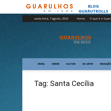
sexta-feira, 7 agosto, 2026
Home
O que é o Guar
Guarulhos
em
Rede
BRASIL
CRIMES
CULTURA
DO LEITOR
EDUCAÇÃO
Tag: Santa Cecília