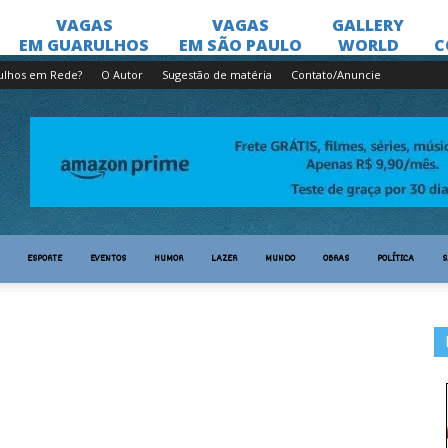
ulhos em Rede?
O Autor
Sugestão de matéria
Contato/Anuncie
ESPORTE
EVENTOS
HUMOR
LAZER
MUNDO
OBRAS
POLÍTICA
S