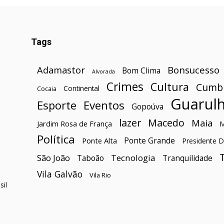
Tags
Bonsucesso
Adamastor
Bom Clima
Alvorada
Crimes
Cultura
Cumb
Continental
Cocaia
Guarul
Esporte
Eventos
Gopoúva
lazer
Macedo
Maia
Jardim Rosa de França
Política
Ponte Grande
Ponte Alta
Presidente D
São João
Tecnologia
Taboão
Tranquilidade
Vila Galvão
Vila Rio
il