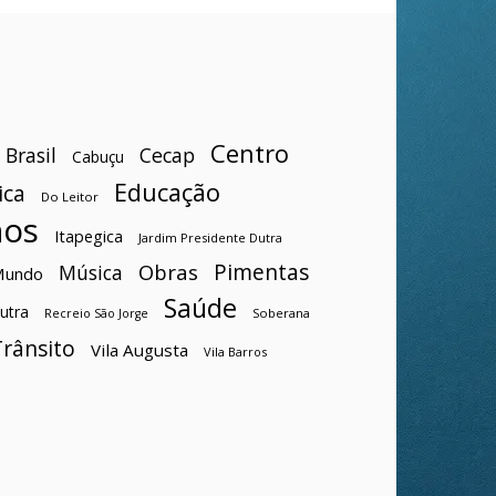
Centro
Brasil
Cecap
Cabuçu
Educação
ica
Do Leitor
hos
Itapegica
Jardim Presidente Dutra
Pimentas
Obras
Música
Mundo
Saúde
utra
Soberana
Recreio São Jorge
Trânsito
Vila Augusta
Vila Barros