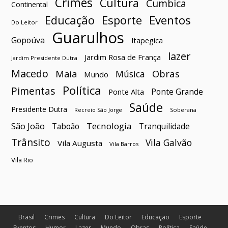
Crimes
Cultura
Cumbica
Continental
Esporte
Eventos
Educação
Do Leitor
Guarulhos
Gopoúva
Itapegica
lazer
Jardim Rosa de França
Jardim Presidente Dutra
Macedo
Maia
Obras
Música
Mundo
Política
Pimentas
Ponte Grande
Ponte Alta
Saúde
Presidente Dutra
Soberana
Recreio São Jorge
São João
Tecnologia
Taboão
Tranquilidade
Trânsito
Vila Galvão
Vila Augusta
Vila Barros
Vila Rio
Brasil
Crimes
Cultura
Do Leitor
Educação
Esporte
Eventos
Humor
Lazer
Mundo
Obras
Política
Saúde