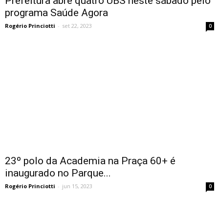
Prefeitura abre quatro UBS neste sábado pelo
programa Saúde Agora
Rogério Princiotti
-
set 22, 2023
0
23º polo da Academia na Praça 60+ é
inaugurado no Parque...
Rogério Princiotti
-
jun 15, 2023
0