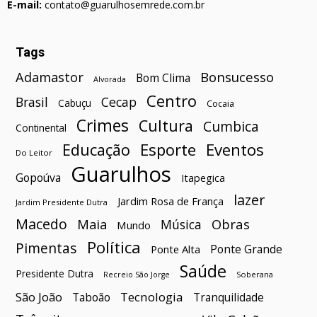
E-mail:
contato@guarulhosemrede.com.br
Tags
Bonsucesso
Adamastor
Bom Clima
Alvorada
Centro
Brasil
Cecap
Cabuçu
Cocaia
Crimes
Cultura
Cumbica
Continental
Esporte
Eventos
Educação
Do Leitor
Guarulhos
Gopoúva
Itapegica
lazer
Jardim Rosa de França
Jardim Presidente Dutra
Macedo
Maia
Obras
Música
Mundo
Política
Pimentas
Ponte Grande
Ponte Alta
Saúde
Presidente Dutra
Soberana
Recreio São Jorge
São João
Tecnologia
Taboão
Tranquilidade