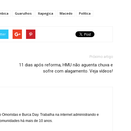
mbica
Guarulhos
Itapegica
Macedo
Política
tter
Próximo artigo
11 dias após reforma, HMU não aguenta chuva e
sofre com alagamento. Veja vídeos!
mo Omoristas e Burca Day. Trabalha na internet administrando e
 comunidades há mais de 10 anos.