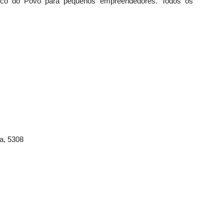
nco do Povo para pequenos empreendedores. Todos os
a, 5308