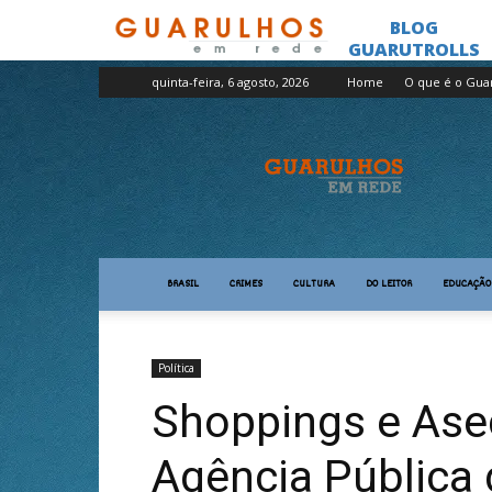
quinta-feira, 6 agosto, 2026
Home
O que é o Gua
Guarulhos
em
Rede
BRASIL
CRIMES
CULTURA
DO LEITOR
EDUCAÇÃO
Política
Shoppings e Ase
Agência Pública