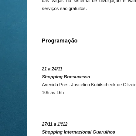
das vagas no sistema de divulgação e Ba
serviços são gratuitos.
Programação
21 a 24/11
Shopping Bonsucesso
Avenida Pres. Juscelino Kubitscheck de Oliveir
10h às 16h
27/11 a 1º/12
Shopping Internacional Guarulhos