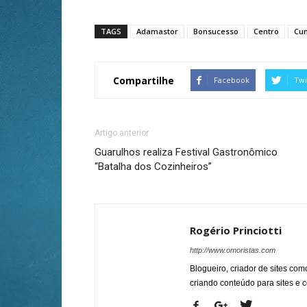
TAGS
Adamastor
Bonsucesso
Centro
Cu
Compartilhe
Facebook
Twi
Artigo anterior
Guarulhos realiza Festival Gastronômico
“Batalha dos Cozinheiros”
Rogério Princiotti
http://www.omoristas.com
Blogueiro, criador de sites co
criando conteúdo para sites e