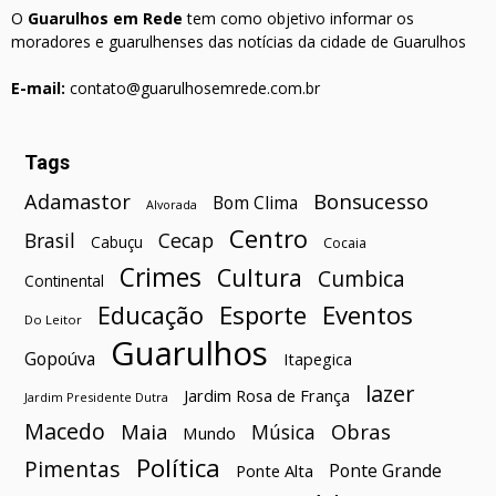
O
Guarulhos em Rede
tem como objetivo informar os
moradores e guarulhenses das notícias da cidade de Guarulhos
E-mail:
contato@guarulhosemrede.com.br
Tags
Bonsucesso
Adamastor
Bom Clima
Alvorada
Centro
Brasil
Cecap
Cabuçu
Cocaia
Crimes
Cultura
Cumbica
Continental
Esporte
Eventos
Educação
Do Leitor
Guarulhos
Gopoúva
Itapegica
lazer
Jardim Rosa de França
Jardim Presidente Dutra
Macedo
Maia
Obras
Música
Mundo
Política
Pimentas
Ponte Grande
Ponte Alta