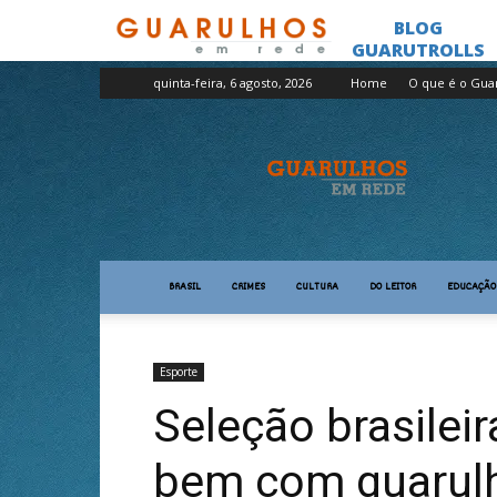
quinta-feira, 6 agosto, 2026
Home
O que é o Gua
Guarulhos
em
Rede
BRASIL
CRIMES
CULTURA
DO LEITOR
EDUCAÇÃO
Esporte
Seleção brasilei
bem com guarul