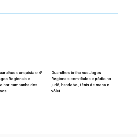
Guarulhos conquista o 4º
Guarulhos brilha nos Jogos
ogos Regionais e
Regionais com títulos e pódio no
melhor campanha dos
judô, handebol, tênis de mesa e
anos
vôlei