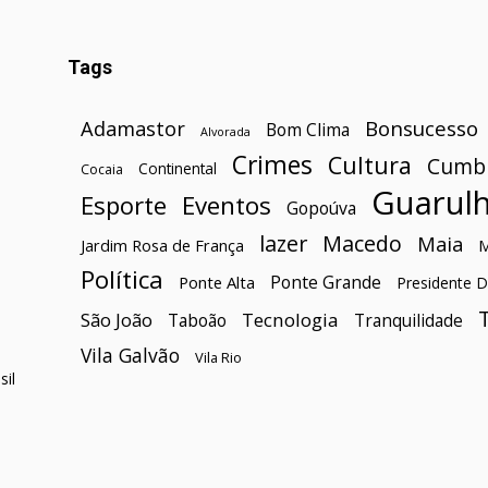
Tags
Bonsucesso
Adamastor
Bom Clima
Alvorada
Crimes
Cultura
Cumb
Continental
Cocaia
Guarul
Esporte
Eventos
Gopoúva
lazer
Macedo
Maia
Jardim Rosa de França
Política
Ponte Grande
Ponte Alta
Presidente D
São João
Tecnologia
Taboão
Tranquilidade
Vila Galvão
Vila Rio
il