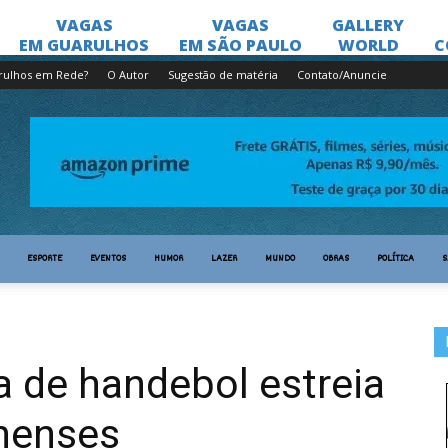
rulhos em Rede?
O Autor
Sugestão de matéria
Contato/Anuncie
ESPORTE
EVENTOS
HUMOR
LAZER
MUNDO
OBRAS
POLÍTICA
S
ra de handebol estreia
henses