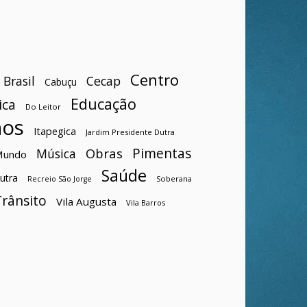
Centro
Brasil
Cecap
Cabuçu
Educação
ica
Do Leitor
hos
Itapegica
Jardim Presidente Dutra
Pimentas
Obras
Música
Mundo
Saúde
utra
Soberana
Recreio São Jorge
Trânsito
Vila Augusta
Vila Barros