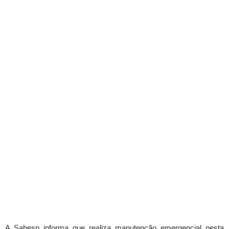
A Sabesp informa que realiza manutenção emergencial nesta