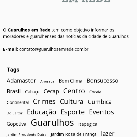
O
Guarulhos em Rede
tem como objetivo informar os
moradores e guarulhenses das notícias da cidade de Guarulhos
E-mail:
contato@guarulhosemrede.com.br
Tags
Bonsucesso
Adamastor
Bom Clima
Alvorada
Centro
Brasil
Cecap
Cabuçu
Cocaia
Crimes
Cultura
Cumbica
Continental
Esporte
Eventos
Educação
Do Leitor
Guarulhos
Gopoúva
Itapegica
lazer
Jardim Rosa de França
Jardim Presidente Dutra