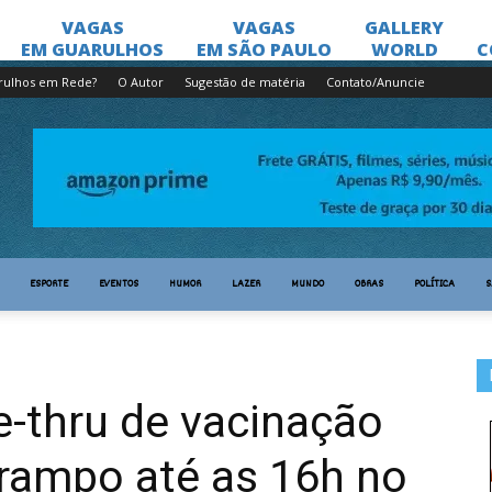
rulhos em Rede?
O Autor
Sugestão de matéria
Contato/Anuncie
ESPORTE
EVENTOS
HUMOR
LAZER
MUNDO
OBRAS
POLÍTICA
S
e-thru de vacinação
arampo até as 16h no