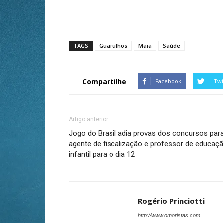
TAGS
Guarulhos
Maia
Saúde
Compartilhe
Facebook
Twi
Artigo anterior
Jogo do Brasil adia provas dos concursos par
agente de fiscalização e professor de educaç
infantil para o dia 12
Rogério Princiotti
http://www.omoristas.com