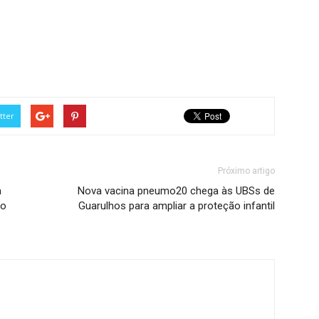
tter
Próximo artigo
a
Nova vacina pneumo20 chega às UBSs de
ão
Guarulhos para ampliar a proteção infantil