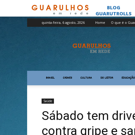
quinta-feira, 6 agosto, 2026
Home
O que é o Gua
Guarulhos
em
Rede
BRASIL
CRIMES
CULTURA
DO LEITOR
EDUCAÇÃO
Saúde
Sábado tem driv
contra gripe e s