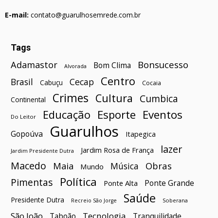
E-mail:
contato@guarulhosemrede.com.br
Tags
Bonsucesso
Adamastor
Bom Clima
Alvorada
Centro
Brasil
Cecap
Cabuçu
Cocaia
Crimes
Cultura
Cumbica
Continental
Esporte
Eventos
Educação
Do Leitor
Guarulhos
Gopoúva
Itapegica
lazer
Jardim Rosa de França
Jardim Presidente Dutra
Macedo
Maia
Obras
Música
Mundo
Política
Pimentas
Ponte Grande
Ponte Alta
Saúde
Presidente Dutra
Soberana
Recreio São Jorge
São João
Tecnologia
Taboão
Tranquilidade