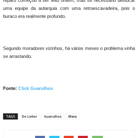
reparo começou a ser feito ontem, mas foi necessário deslocar
uma equipe da autarquia com uma retroescavadeira, pois o
buraco era realmente profundo.
Segundo moradores vizinhos, há vários meses o problema vinha
se arrastando.
Fonte:
Click Guarulhos
TAGS
Do Leitor
Guarulhos
Maia