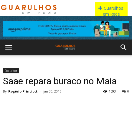
Do Leitor
Saae repara buraco no Maia
By
Rogério Princiotti
-
jan 30, 2016
1593
0