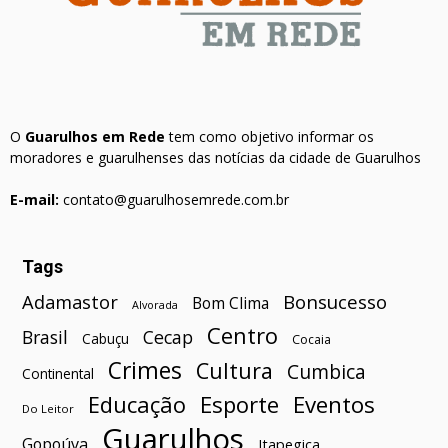
O
Guarulhos em Rede
tem como objetivo informar os
moradores e guarulhenses das notícias da cidade de Guarulhos
E-mail:
contato@guarulhosemrede.com.br
Tags
Bonsucesso
Adamastor
Bom Clima
Alvorada
Centro
Brasil
Cecap
Cabuçu
Cocaia
Crimes
Cultura
Cumbica
Continental
Esporte
Eventos
Educação
Do Leitor
Guarulhos
Gopoúva
Itapegica