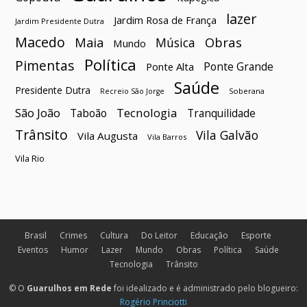
lazer
Jardim Rosa de França
Jardim Presidente Dutra
Macedo
Maia
Obras
Música
Mundo
Política
Pimentas
Ponte Grande
Ponte Alta
Saúde
Presidente Dutra
Soberana
Recreio São Jorge
São João
Tecnologia
Taboão
Tranquilidade
Trânsito
Vila Galvão
Vila Augusta
Vila Barros
Vila Rio
Brasil
Crimes
Cultura
Do Leitor
Educação
Esporte
Eventos
Humor
Lazer
Mundo
Obras
Política
Saúde
Tecnologia
Trânsito
© O
Guarulhos em Rede
foi idealizado e é administrado pelo blogueiro:
Rogério Princiotti