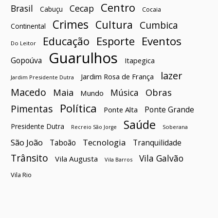
Centro
Brasil
Cecap
Cabuçu
Cocaia
Crimes
Cultura
Cumbica
Continental
Esporte
Eventos
Educação
Do Leitor
Guarulhos
Gopoúva
Itapegica
lazer
Jardim Rosa de França
Jardim Presidente Dutra
Macedo
Maia
Obras
Música
Mundo
Política
Pimentas
Ponte Grande
Ponte Alta
Saúde
Presidente Dutra
Soberana
Recreio São Jorge
São João
Tecnologia
Taboão
Tranquilidade
Trânsito
Vila Galvão
Vila Augusta
Vila Barros
Vila Rio