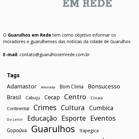
O
Guarulhos em Rede
tem como objetivo informar os
moradores e guarulhenses das notícias da cidade de Guarulhos
E-mail:
contato@guarulhosemrede.com.br
Tags
Bonsucesso
Adamastor
Bom Clima
Alvorada
Centro
Brasil
Cecap
Cabuçu
Cocaia
Crimes
Cultura
Cumbica
Continental
Esporte
Eventos
Educação
Do Leitor
Guarulhos
Gopoúva
Itapegica