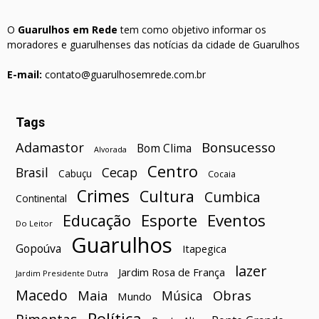
O
Guarulhos em Rede
tem como objetivo informar os
moradores e guarulhenses das notícias da cidade de Guarulhos
E-mail:
contato@guarulhosemrede.com.br
Tags
Bonsucesso
Adamastor
Bom Clima
Alvorada
Centro
Brasil
Cecap
Cabuçu
Cocaia
Crimes
Cultura
Cumbica
Continental
Esporte
Eventos
Educação
Do Leitor
Guarulhos
Gopoúva
Itapegica
lazer
Jardim Rosa de França
Jardim Presidente Dutra
Macedo
Maia
Obras
Música
Mundo
Política