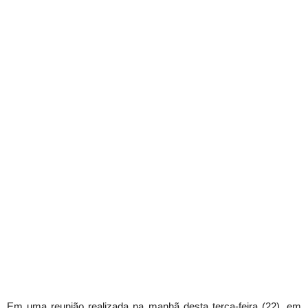
Em uma reunião realizada na manhã desta terça-feira (22), em