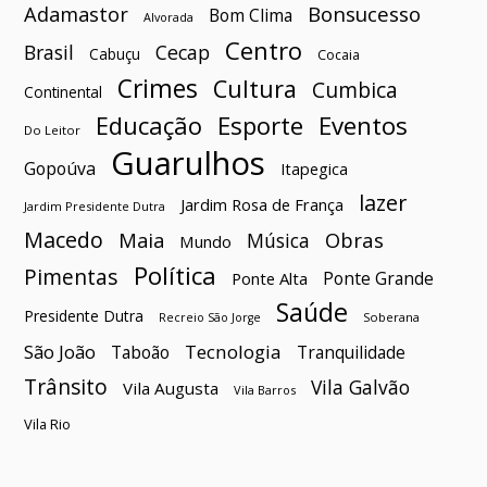
Bonsucesso
Adamastor
Bom Clima
Alvorada
Centro
Brasil
Cecap
Cabuçu
Cocaia
Crimes
Cultura
Cumbica
Continental
Esporte
Eventos
Educação
Do Leitor
Guarulhos
Gopoúva
Itapegica
lazer
Jardim Rosa de França
Jardim Presidente Dutra
Macedo
Maia
Obras
Música
Mundo
Política
Pimentas
Ponte Grande
Ponte Alta
Saúde
Presidente Dutra
Soberana
Recreio São Jorge
São João
Tecnologia
Taboão
Tranquilidade
Trânsito
Vila Galvão
Vila Augusta
Vila Barros
Vila Rio