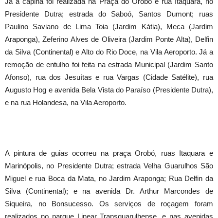
Já a capina foi realizada na Praça do Orobó e rua Itaquara, no
Presidente Dutra; estrada do Saboó, Santos Dumont; ruas
Paulino Saviano de Lima Toia (Jardim Kátia), Meca (Jardim
Araponga), Zeferino Alves de Oliveira (Jardim Ponte Alta), Delfin
da Silva (Continental) e Alto do Rio Doce, na Vila Aeroporto. Já a
remoção de entulho foi feita na estrada Municipal (Jardim Santo
Afonso), rua dos Jesuítas e rua Vargas (Cidade Satélite), rua
Augusto Hog e avenida Bela Vista do Paraíso (Presidente Dutra),
e na rua Holandesa, na Vila Aeroporto.
A pintura de guias ocorreu na praça Orobó, ruas Itaquara e
Marinópolis, no Presidente Dutra; estrada Velha Guarulhos São
Miguel e rua Boca da Mata, no Jardim Araponga; Rua Delfin da
Silva (Continental); e na avenida Dr. Arthur Marcondes de
Siqueira, no Bonsucesso. Os serviços de roçagem foram
realizados no parque Linear Transguarulhense, e nas avenidas