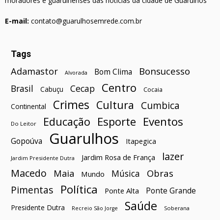
moradores e guarulhenses das notícias da cidade de Guarulhos
E-mail:
contato@guarulhosemrede.com.br
Tags
Bonsucesso
Adamastor
Bom Clima
Alvorada
Centro
Brasil
Cecap
Cabuçu
Cocaia
Crimes
Cultura
Cumbica
Continental
Esporte
Eventos
Educação
Do Leitor
Guarulhos
Gopoúva
Itapegica
lazer
Jardim Rosa de França
Jardim Presidente Dutra
Macedo
Maia
Obras
Música
Mundo
Política
Pimentas
Ponte Grande
Ponte Alta
Saúde
Presidente Dutra
Soberana
Recreio São Jorge