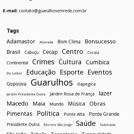
E-mail:
contato@guarulhosemrede.com.br
Tags
Bonsucesso
Adamastor
Bom Clima
Alvorada
Centro
Brasil
Cecap
Cabuçu
Cocaia
Crimes
Cultura
Cumbica
Continental
Esporte
Eventos
Educação
Do Leitor
Guarulhos
Gopoúva
Itapegica
lazer
Jardim Rosa de França
Jardim Presidente Dutra
Macedo
Maia
Obras
Música
Mundo
Política
Pimentas
Ponte Grande
Ponte Alta
Saúde
Presidente Dutra
Soberana
Recreio São Jorge