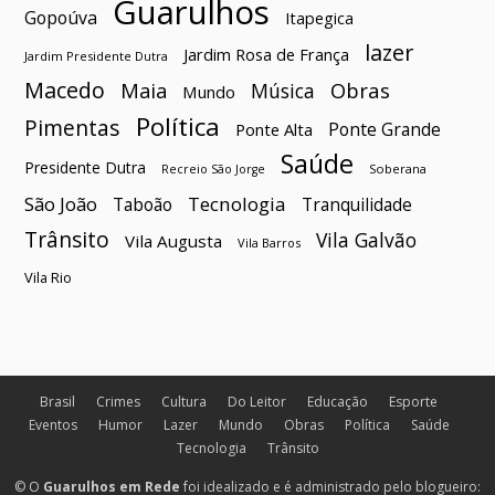
Guarulhos
Gopoúva
Itapegica
lazer
Jardim Rosa de França
Jardim Presidente Dutra
Macedo
Maia
Obras
Música
Mundo
Política
Pimentas
Ponte Grande
Ponte Alta
Saúde
Presidente Dutra
Soberana
Recreio São Jorge
São João
Tecnologia
Taboão
Tranquilidade
Trânsito
Vila Galvão
Vila Augusta
Vila Barros
Vila Rio
Brasil
Crimes
Cultura
Do Leitor
Educação
Esporte
Eventos
Humor
Lazer
Mundo
Obras
Política
Saúde
Tecnologia
Trânsito
© O
Guarulhos em Rede
foi idealizado e é administrado pelo blogueiro: