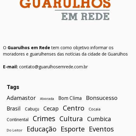
O
Guarulhos em Rede
tem como objetivo informar os
moradores e guarulhenses das notícias da cidade de Guarulhos
E-mail:
contato@guarulhosemrede.com.br
Tags
Bonsucesso
Adamastor
Bom Clima
Alvorada
Centro
Brasil
Cecap
Cabuçu
Cocaia
Crimes
Cultura
Cumbica
Continental
Esporte
Eventos
Educação
Do Leitor