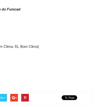
o do
Fumcad
om Clima, 91, Bom Clima)
tter