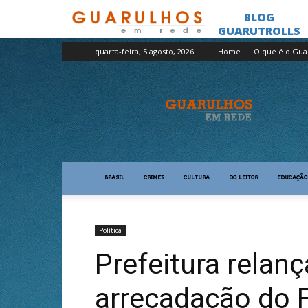
quarta-feira, 5 agosto, 2026
Home
O que é o Gua
Guarulhos
em
Rede
BRASIL
CRIMES
CULTURA
DO LEITOR
EDUCAÇÃO
Política
Prefeitura relan
arrecadação do 