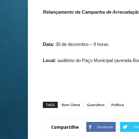
Relançamento da Campanha de Arrecadaçã
Data:
30 de dezembro
– 9 horas
Local:
auditório do Paço Municipal (avenida B
TAGS
Bom Clima
Guarulhos
Política
Compartilhe
Facebook
Twi