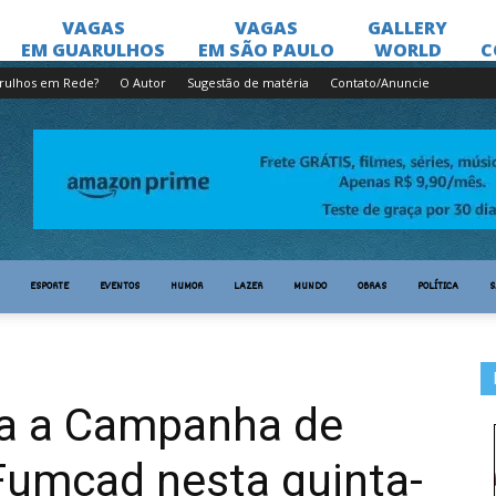
rulhos em Rede?
O Autor
Sugestão de matéria
Contato/Anuncie
ESPORTE
EVENTOS
HUMOR
LAZER
MUNDO
OBRAS
POLÍTICA
S
ça a Campanha de
Fumcad nesta quinta-