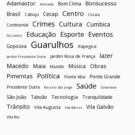
Bonsucesso
Adamastor
Bom Clima
Alvorada
Centro
Brasil
Cecap
Cabuçu
Cocaia
Crimes
Cultura
Cumbica
Continental
Esporte
Eventos
Educação
Do Leitor
Guarulhos
Gopoúva
Itapegica
lazer
Jardim Rosa de França
Jardim Presidente Dutra
Macedo
Maia
Obras
Música
Mundo
Política
Pimentas
Ponte Grande
Ponte Alta
Saúde
Presidente Dutra
Soberana
Recreio São Jorge
São João
Tecnologia
Taboão
Tranquilidade
Trânsito
Vila Galvão
Vila Augusta
Vila Barros
Vila Rio