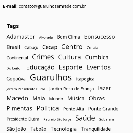
E-mail:
contato@guarulhosemrede.com.br
Tags
Bonsucesso
Adamastor
Bom Clima
Alvorada
Centro
Brasil
Cecap
Cabuçu
Cocaia
Crimes
Cultura
Cumbica
Continental
Esporte
Eventos
Educação
Do Leitor
Guarulhos
Gopoúva
Itapegica
lazer
Jardim Rosa de França
Jardim Presidente Dutra
Macedo
Maia
Obras
Música
Mundo
Política
Pimentas
Ponte Grande
Ponte Alta
Saúde
Presidente Dutra
Soberana
Recreio São Jorge
São João
Tecnologia
Taboão
Tranquilidade