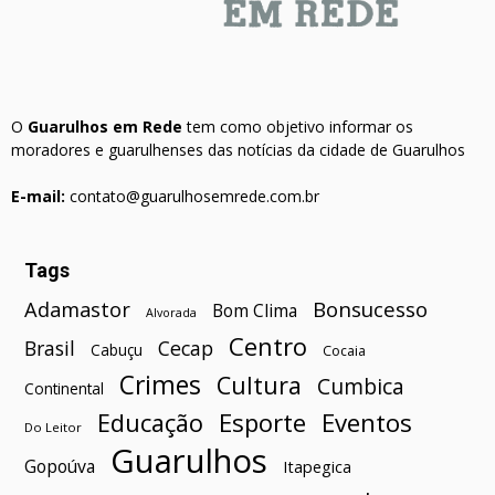
O
Guarulhos em Rede
tem como objetivo informar os
moradores e guarulhenses das notícias da cidade de Guarulhos
E-mail:
contato@guarulhosemrede.com.br
Tags
Bonsucesso
Adamastor
Bom Clima
Alvorada
Centro
Brasil
Cecap
Cabuçu
Cocaia
Crimes
Cultura
Cumbica
Continental
Esporte
Eventos
Educação
Do Leitor
Guarulhos
Gopoúva
Itapegica