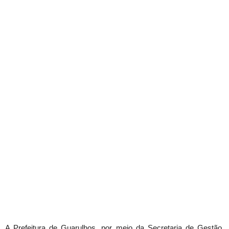
A Prefeitura de Guarulhos, por meio da Secretaria de Gestão,