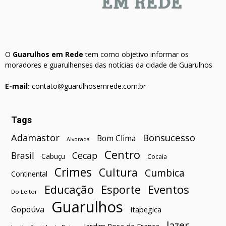
O
Guarulhos em Rede
tem como objetivo informar os
moradores e guarulhenses das notícias da cidade de Guarulhos
E-mail:
contato@guarulhosemrede.com.br
Tags
Bonsucesso
Adamastor
Bom Clima
Alvorada
Centro
Brasil
Cecap
Cabuçu
Cocaia
Crimes
Cultura
Cumbica
Continental
Esporte
Eventos
Educação
Do Leitor
Guarulhos
Gopoúva
Itapegica
lazer