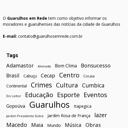
O
Guarulhos em Rede
tem como objetivo informar os
moradores e guarulhenses das notícias da cidade de Guarulhos
E-mail:
contato@guarulhosemrede.com.br
Tags
Bonsucesso
Adamastor
Bom Clima
Alvorada
Centro
Brasil
Cecap
Cabuçu
Cocaia
Crimes
Cultura
Cumbica
Continental
Esporte
Eventos
Educação
Do Leitor
Guarulhos
Gopoúva
Itapegica
lazer
Jardim Rosa de França
Jardim Presidente Dutra
Macedo
Maia
Obras
Música
Mundo