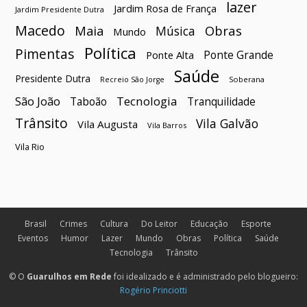
lazer
Jardim Rosa de França
Jardim Presidente Dutra
Macedo
Maia
Obras
Música
Mundo
Política
Pimentas
Ponte Grande
Ponte Alta
Saúde
Presidente Dutra
Soberana
Recreio São Jorge
São João
Tecnologia
Taboão
Tranquilidade
Trânsito
Vila Galvão
Vila Augusta
Vila Barros
Vila Rio
Brasil
Crimes
Cultura
Do Leitor
Educação
Esporte
Eventos
Humor
Lazer
Mundo
Obras
Política
Saúde
Tecnologia
Trânsito
© O
Guarulhos em Rede
foi idealizado e é administrado pelo blogueiro:
Rogério Princiotti