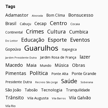
Tags
Bonsucesso
Adamastor
Bom Clima
Alvorada
Centro
Brasil
Cecap
Cabuçu
Cocaia
Crimes
Cultura
Cumbica
Continental
Esporte
Eventos
Educação
Do Leitor
Guarulhos
Gopoúva
Itapegica
lazer
Jardim Rosa de França
Jardim Presidente Dutra
Macedo
Maia
Obras
Música
Mundo
Política
Pimentas
Ponte Grande
Ponte Alta
Saúde
Presidente Dutra
Soberana
Recreio São Jorge
São João
Tecnologia
Taboão
Tranquilidade
Trânsito
Vila Galvão
Vila Augusta
Vila Barros
Vila Rio