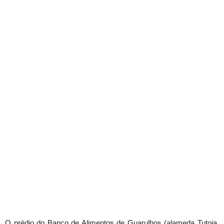
O prédio do Banco de Alimentos de Guarulhos (alameda Tutoia,